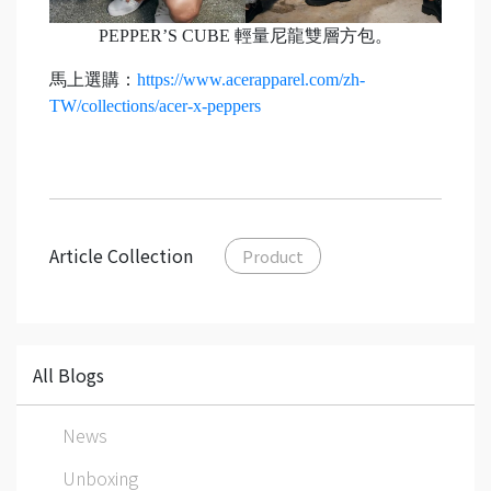
PEPPER’S CUBE 輕量尼龍雙層方包。
馬上選購：
https://www.acerapparel.com/zh-
TW/collections/acer-x-peppers
Article Collection
Product
All Blogs
News
Unboxing