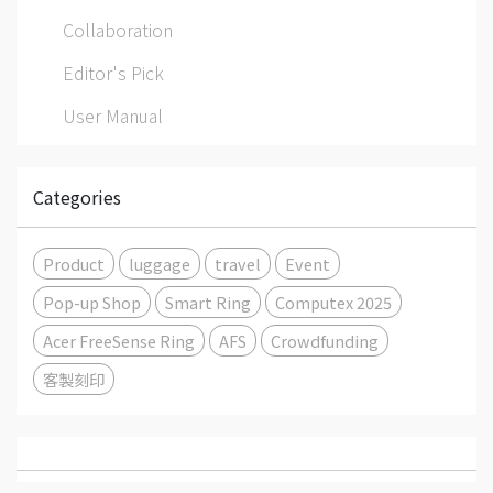
Collaboration
Editor's Pick
User Manual
Categories
Product
luggage
travel
Event
Pop-up Shop
Smart Ring
Computex 2025
Acer FreeSense Ring
AFS
Crowdfunding
客製刻印