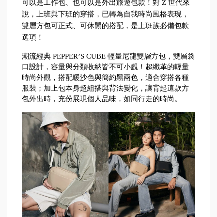
可以是工作包、也可以是外出旅遊包款！對 Z 世代來
說，上班與下班的穿搭，已轉為自我時尚風格表現，
雙層方包可正式、可休閒的搭配，是上班族必備包款
選項！
潮流經典 PEPPER’S CUBE 輕量尼龍雙層方包，雙層袋
口設計，容量與分類收納皆不可小覻！超纖革的輕量
時尚外觀，搭配暖沙色與簡約黑兩色，適合穿搭各種
服裝；加上包本身超組搭與背法變化，讓背起這款方
包外出時，充份展現個人品味，如同行走的時尚。