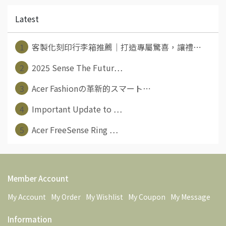
Latest
1
客製化刻印行李箱推薦｜打造專屬驚喜，讓禮⋯
2
2025 Sense The Futur⋯
3
Acer Fashionの革新的スマート⋯
4
Important Update to ⋯
5
Acer FreeSense Ring ⋯
Member Account
My Account
My Order
My Wishlist
My Coupon
My Message
Information