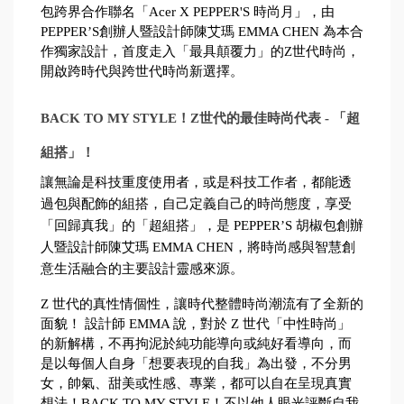
包跨界合作聯名「Acer X PEPPER'S 時尚月」，由
PEPPER’S創辦人暨設計師陳艾瑪 EMMA CHEN 為本合
作獨家設計，首度走入「最具顛覆力」的Z世代時尚，
開啟跨時代與跨世代時尚新選擇。
BACK TO MY STYLE！Z世代的最佳時尚代表 - 「超
組搭」！
讓無論是科技重度使用者，或是科技工作者，都能透
過包與配飾的組搭，自己定義自己的時尚態度，享受
「回歸真我」的「超組搭」，是 PEPPER’S 胡椒包創辦
人暨設計師陳艾瑪 EMMA CHEN，將時尚感與智慧創
意生活融合的主要設計靈感來源。
Z 世代的真性情個性，讓時代整體時尚潮流有了全新的
面貌！ 設計師 EMMA 說，對於 Z 世代「中性時尚」
的新解構，不再拘泥於純功能導向或純好看導向，而
是以每個人自身「想要表現的自我」為出發，不分男
女，帥氣、甜美或性感、專業，都可以自在呈現真實
想法！BACK TO MY STYLE！不以他人眼光評斷自我