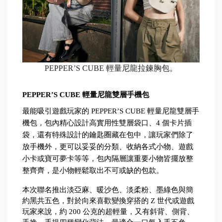
PEPPER’S CUBE 輕量尼龍拉鍊胸包。
PEPPER’S CUBE 輕量尼龍雙層手機包
最能吸引遊戲玩家的 PEPPER’S CUBE 輕量尼龍雙層手
機包，包內精心設計高實用性雙層袋口、4 個卡片插
袋，還有特殊設計的鑰匙圈藏在包中，讓玩家們除了
放手機外，更可以妥妥的分類、收納各式小物、遊戲
小卡或寶可夢卡等等，包內隔層讓重要小物皆擺放整
整齊齊，是小物輕鬆取出不可或缺的包款。
本次聯名推出淡亞麻、暖沙色、淡柔粉、墨綠色與簡
約黑共五色，對於向來喜歡變換穿搭的 Z 世代或遊戲
玩家來說，約 200 公克的超輕量，又有斜背、側背、