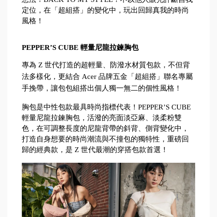
定位，在「超組搭」的變化中，玩出回歸真我的時尚
風格！
PEPPER’S CUBE 輕量尼龍拉鍊胸包
專為 Z 世代打造的超輕量、防潑水材質包款，不但背
法多樣化，更結合 Acer 品牌五金「超組搭」聯名專屬
手挽帶，讓包包組搭出個人獨一無二的個性風格！
胸包是中性包款最具時尚指標代表！PEPPER’S CUBE 
輕量尼龍拉鍊胸包，活潑的亮面淡亞麻、淡柔粉雙
色，在可調整長度的尼龍背帶的斜背、側背變化中，
打造自身想要的時尚潮流與不撞包的獨特性，重磅回
歸的經典款，是 Z 世代最潮的穿搭包款首選！