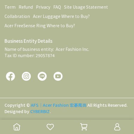
Term
Refund
Privacy
FAQ
Site Usage Statement
Collabration
Acer Luggage Where to Buy?
Acer FreeSense Ring Where to Buy?
Business Entity Details
Name of business entity:  Acer Fashion Inc. 
Tax ID number: 29057874
Copyright ©
AFS｜Acer Fashion 宏碁風尚
All Rights Reserved.
Designed by
CYBERBIZ
.