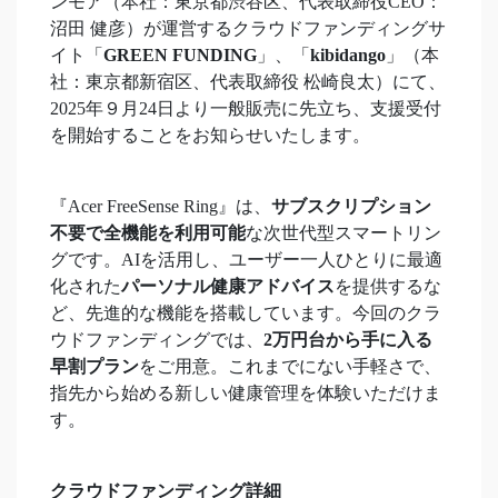
ンモア（本社：東京都渋谷区、代表取締役CEO：
沼田 健彦）が運営するクラウドファンディングサ
イト「
GREEN FUNDING
」、「
kibidango
」（本
社：東京都新宿区、代表取締役 松崎良太）にて、
2025年９月24日より一般販売に先立ち、支援受付
を開始することをお知らせいたします。
『Acer FreeSense Ring』は、
サブスクリプション
不要で全機能を利用可能
な次世代型スマートリン
グです。AIを活用し、ユーザー一人ひとりに最適
化された
パーソナル健康アドバイス
を提供するな
ど、先進的な機能を搭載しています。今回のクラ
ウドファンディングでは、
2万円台から手に入る
早割プラン
をご用意。これまでにない手軽さで、
指先から始める新しい健康管理を体験いただけま
す。
クラウドファンディング詳細