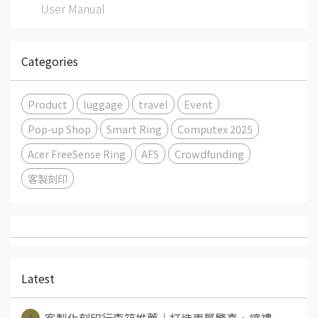
User Manual
Categories
Product
luggage
travel
Event
Pop-up Shop
Smart Ring
Computex 2025
Acer FreeSense Ring
AFS
Crowdfunding
客製刻印
Latest
1
客製化刻印行李箱推薦｜打造專屬驚喜，讓禮⋯