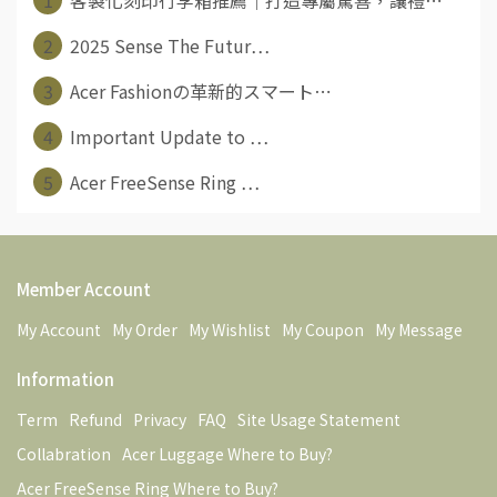
2
2025 Sense The Futur⋯
3
Acer Fashionの革新的スマート⋯
4
Important Update to ⋯
5
Acer FreeSense Ring ⋯
Member Account
My Account
My Order
My Wishlist
My Coupon
My Message
Information
Term
Refund
Privacy
FAQ
Site Usage Statement
Collabration
Acer Luggage Where to Buy?
Acer FreeSense Ring Where to Buy?