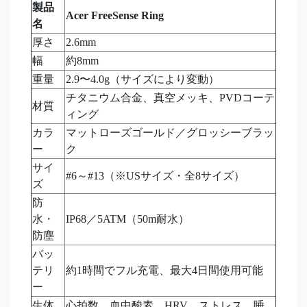
製品
Acer FreeSense Ring
名
厚さ
2.6mm
幅
約8mm
重量
2.9〜4.0g（サイズにより変動）
チタニウム合金、真空メッキ、PVDコーテ
材質
ィング
カラ
マットローズゴールド／グロッシーブラッ
ー
ク
サイ
#6～#13（※USサイズ・全8サイズ）
ズ
防
水・
IP68／5ATM（50m耐水）
防塵
バッ
テリ
約1時間でフル充電、最大4日間使用可能
ー
生体
心拍数、血中酸素、HRV、ストレス、睡