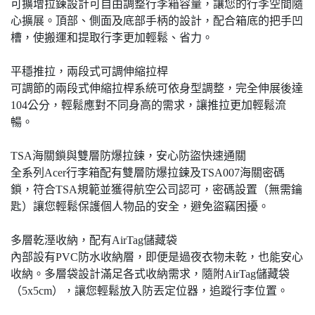
可擴增拉鍊設計可自由調整行李箱容量，讓您的行李空間隨
心擴展。頂部、側面及底部手柄的設計，配合箱底的把手凹
槽，使搬運和提取行李更加輕鬆、省力。
平穩推拉，兩段式可調伸縮拉桿
可調節的兩段式伸縮拉桿系統可依身型調整，完全伸展後達
104公分，輕鬆應對不同身高的需求，讓推拉更加輕鬆流
暢。
TSA海關鎖與雙層防爆拉鍊，安心防盜快速通關
全系列Acer行李箱配有雙層防爆拉鍊及TSA007海關密碼
鎖，符合TSA規範並獲得航空公司認可，密碼設置（無需鑰
匙）讓您輕鬆保護個人物品的安全，避免盜竊困擾。
多層乾溼收納，配有AirTag儲藏袋
內部設有PVC防水收納層，即便是過夜衣物未乾，也能安心
收納。多層袋設計滿足各式收納需求，隨附AirTag儲藏袋
（5x5cm），讓您輕鬆放入防丟定位器，追蹤行李位置。