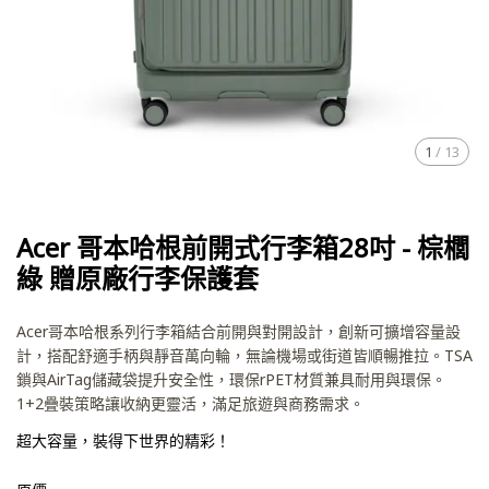
1
/
13
Acer 哥本哈根前開式行李箱28吋 - 棕櫚
綠 贈原廠行李保護套
Acer哥本哈根系列行李箱結合前開與對開設計，創新可擴增容量設
計，搭配舒適手柄與靜音萬向輪，無論機場或街道皆順暢推拉。TSA
鎖與AirTag儲藏袋提升安全性，環保rPET材質兼具耐用與環保。
1+2疊裝策略讓收納更靈活，滿足旅遊與商務需求。
超大容量，裝得下世界的精彩！