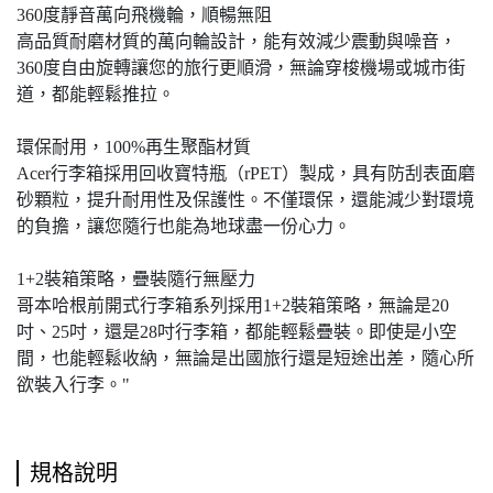
360度靜音萬向飛機輪，順暢無阻
高品質耐磨材質的萬向輪設計，能有效減少震動與噪音，
360度自由旋轉讓您的旅行更順滑，無論穿梭機場或城市街
道，都能輕鬆推拉。
環保耐用，100%再生聚酯材質
Acer行李箱採用回收寶特瓶（rPET）製成，具有防刮表面磨
砂顆粒，提升耐用性及保護性。不僅環保，還能減少對環境
的負擔，讓您隨行也能為地球盡一份心力。
1+2裝箱策略，疊裝隨行無壓力
哥本哈根前開式行李箱系列採用1+2裝箱策略，無論是20
吋、25吋，還是28吋行李箱，都能輕鬆疊裝。即使是小空
間，也能輕鬆收納，無論是出國旅行還是短途出差，隨心所
欲裝入行李。"
規格說明