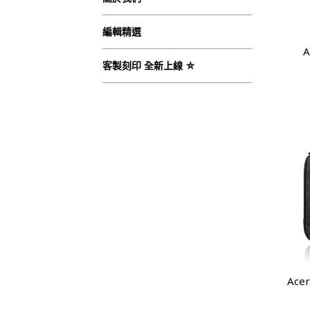
編輯精選
A
客製刻印 全新上線 ⛤
Ace