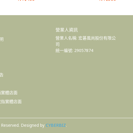
營業人資訊
營業人名稱: 宏碁風尚股份有限公
明
司 
統一編號: 29057874
告
李箱實體店面
慧戒指實體店面
s Reserved.
Designed by
CYBERBIZ
.