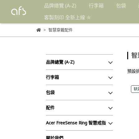
品牌總覽 (A-Z)
行李箱
包袋
客製刻印 全新上線 ⛤
智慧穿戴配件
智
品牌總覽 (A-Z)
預設
行李箱
缺
包袋
配件
Acer FreeSense Ring 智慧戒指
關於我們