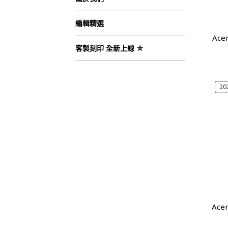
編輯精選
Ace
客製刻印 全新上線 ⛤
20
Ace