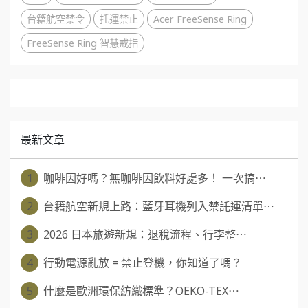
台籍航空禁令
托運禁止
Acer FreeSense Ring
FreeSense Ring 智慧戒指
最新文章
1
咖啡因好嗎？無咖啡因飲料好處多！ 一次搞⋯
2
台籍航空新規上路：藍牙耳機列入禁託運清單⋯
3
2026 日本旅遊新規：退稅流程、行李整⋯
4
行動電源亂放 = 禁止登機，你知道了嗎？
5
什麼是歐洲環保紡織標準？OEKO-TEX⋯