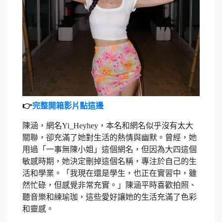
👉
完整開箱影片點這邊
陳涵，網名Yi_Heyhey，本名和網名似乎沒有太大
關聯，卻充滿了她對生活的熱情與幽默。曾經，她
用過「一事無陳小姐」這個網名，但因為大四這個
敏感時期，她決定刪掉這個名稱，專注於自己的生
活和學業。「我現在還是學生，也正在實習中，雖
然忙碌，但感覺非常充實。」陳涵平時喜歡拍照、
聽音樂和練瑜珈，這些愛好讓她的生活充滿了色彩
和靈感。