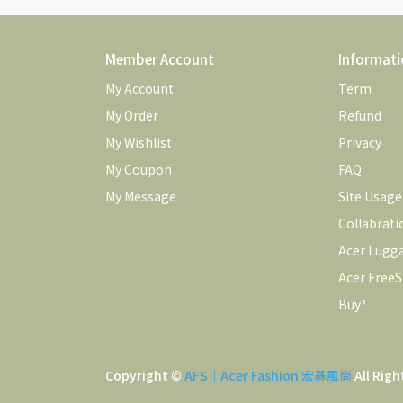
Member Account
Informati
My Account
Term
My Order
Refund
My Wishlist
Privacy
My Coupon
FAQ
My Message
Site Usag
Collabrati
Acer Lugg
Acer FreeS
Buy?
Copyright ©
AFS｜Acer Fashion 宏碁風尚
All Righ