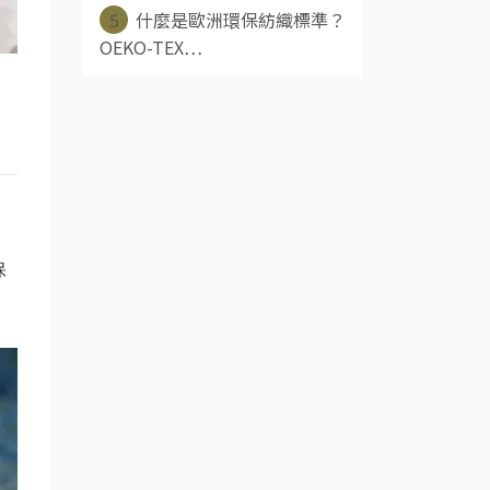
5
什麼是歐洲環保紡織標準？
OEKO-TEX⋯
保