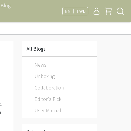
Blog
EN ｜ TWD
All Blogs
News
Unboxing
Collaboration
Editor's Pick
準
User Manual
品