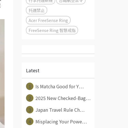
行李托運新規
台籍航空禁令
選
托運禁止
Acer FreeSense Ring
FreeSense Ring 智慧戒指
Latest
1
Is Matcha Good for Y⋯
2
2025 New Checked-Bag⋯
3
Japan Travel Rule Ch⋯
4
Misplacing Your Powe⋯