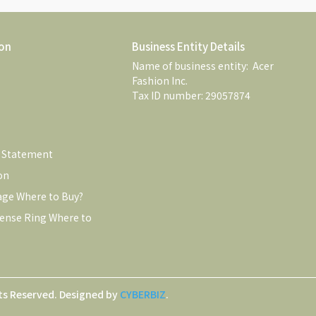
on
Business Entity Details
Name of business entity:  Acer 
Fashion Inc. 
Tax ID number: 29057874
e Statement
on
age Where to Buy?
ense Ring Where to 
ts Reserved.
Designed by
CYBERBIZ
.